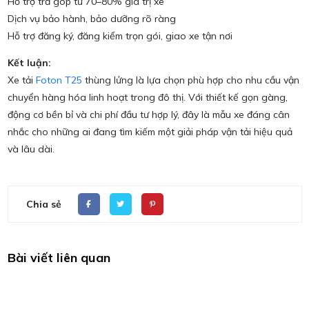
Hỗ trợ trả góp từ 70–80% giá trị xe
Dịch vụ bảo hành, bảo dưỡng rõ ràng
Hỗ trợ đăng ký, đăng kiểm trọn gói, giao xe tận nơi
Kết luận:
Xe tải
Foton T25
thùng lửng là lựa chọn phù hợp cho nhu cầu vận
chuyển hàng hóa linh hoạt trong đô thị. Với thiết kế gọn gàng,
động cơ bền bỉ và chi phí đầu tư hợp lý, đây là mẫu xe đáng cân
nhắc cho những ai đang tìm kiếm một giải pháp vận tải hiệu quả
và lâu dài.
Chia sẻ
Bài viết liên quan