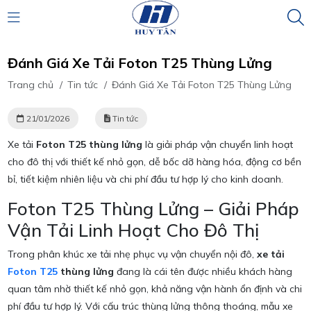
Đánh Giá Xe Tải Foton T25 Thùng Lửng
Trang chủ
/
Tin tức
/
Đánh Giá Xe Tải Foton T25 Thùng Lửng
21/01/2026
Tin tức
Xe tải
Foton T25 thùng lửng
là giải pháp vận chuyển linh hoạt
cho đô thị với thiết kế nhỏ gọn, dễ bốc dỡ hàng hóa, động cơ bền
bỉ, tiết kiệm nhiên liệu và chi phí đầu tư hợp lý cho kinh doanh.
Foton T25 Thùng Lửng – Giải Pháp
Vận Tải Linh Hoạt Cho Đô Thị
Trong phân khúc xe tải nhẹ phục vụ vận chuyển nội đô,
xe tải
Foton T25
thùng lửng
đang là cái tên được nhiều khách hàng
quan tâm nhờ thiết kế nhỏ gọn, khả năng vận hành ổn định và chi
phí đầu tư hợp lý. Với cấu trúc thùng lửng thông thoáng, mẫu xe