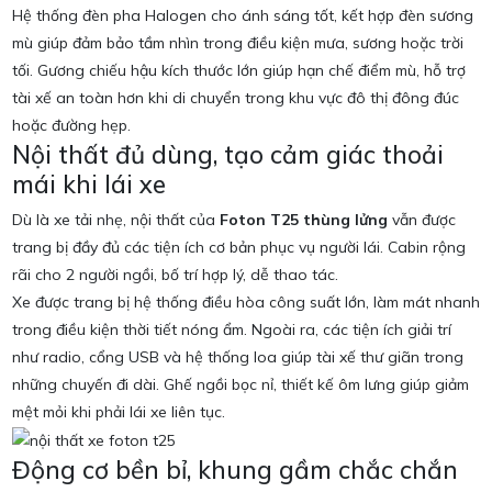
Hệ thống đèn pha Halogen cho ánh sáng tốt, kết hợp đèn sương
mù giúp đảm bảo tầm nhìn trong điều kiện mưa, sương hoặc trời
tối. Gương chiếu hậu kích thước lớn giúp hạn chế điểm mù, hỗ trợ
tài xế an toàn hơn khi di chuyển trong khu vực đô thị đông đúc
hoặc đường hẹp.
Nội thất đủ dùng, tạo cảm giác thoải
mái khi lái xe
Dù là xe tải nhẹ, nội thất của
Foton T25 thùng lửng
vẫn được
trang bị đầy đủ các tiện ích cơ bản phục vụ người lái. Cabin rộng
rãi cho 2 người ngồi, bố trí hợp lý, dễ thao tác.
Xe được trang bị hệ thống điều hòa công suất lớn, làm mát nhanh
trong điều kiện thời tiết nóng ẩm. Ngoài ra, các tiện ích giải trí
như radio, cổng USB và hệ thống loa giúp tài xế thư giãn trong
những chuyến đi dài. Ghế ngồi bọc nỉ, thiết kế ôm lưng giúp giảm
mệt mỏi khi phải lái xe liên tục.
Động cơ bền bỉ, khung gầm chắc chắn