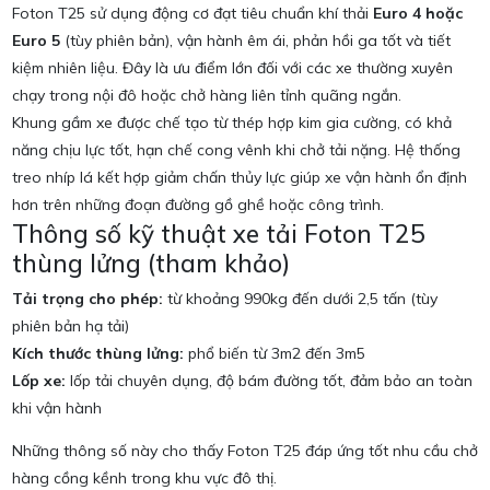
Foton T25 sử dụng động cơ đạt tiêu chuẩn khí thải
Euro 4 hoặc
Euro 5
(tùy phiên bản), vận hành êm ái, phản hồi ga tốt và tiết
kiệm nhiên liệu. Đây là ưu điểm lớn đối với các xe thường xuyên
chạy trong nội đô hoặc chở hàng liên tỉnh quãng ngắn.
Khung gầm xe được chế tạo từ thép hợp kim gia cường, có khả
năng chịu lực tốt, hạn chế cong vênh khi chở tải nặng. Hệ thống
treo nhíp lá kết hợp giảm chấn thủy lực giúp xe vận hành ổn định
hơn trên những đoạn đường gồ ghề hoặc công trình.
Thông số kỹ thuật xe tải Foton T25
thùng lửng (tham khảo)
Tải trọng cho phép:
từ khoảng 990kg đến dưới 2,5 tấn (tùy
phiên bản hạ tải)
Kích thước thùng lửng:
phổ biến từ 3m2 đến 3m5
Lốp xe:
lốp tải chuyên dụng, độ bám đường tốt, đảm bảo an toàn
khi vận hành
Những thông số này cho thấy Foton T25 đáp ứng tốt nhu cầu chở
hàng cồng kềnh trong khu vực đô thị.