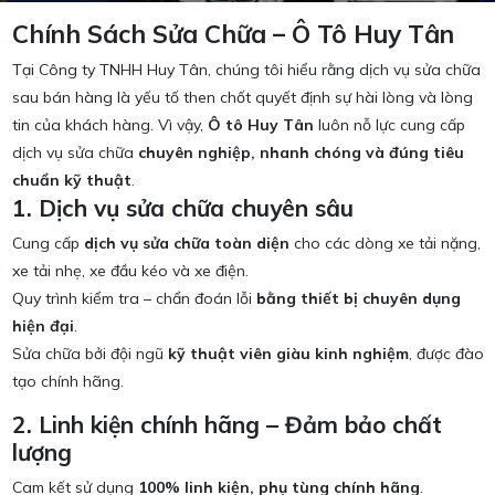
Chính Sách Sửa Chữa – Ô Tô Huy Tân
Tại Công ty TNHH Huy Tân, chúng tôi hiểu rằng dịch vụ sửa chữa
sau bán hàng là yếu tố then chốt quyết định sự hài lòng và lòng
tin của khách hàng. Vì vậy,
Ô tô Huy Tân
luôn nỗ lực cung cấp
dịch vụ sửa chữa
chuyên nghiệp, nhanh chóng và đúng tiêu
chuẩn kỹ thuật
.
1. Dịch vụ sửa chữa chuyên sâu
Cung cấp
dịch vụ sửa chữa toàn diện
cho các dòng xe tải nặng,
xe tải nhẹ, xe đầu kéo và xe điện.
Quy trình kiểm tra – chẩn đoán lỗi
bằng thiết bị chuyên dụng
hiện đại
.
Sửa chữa bởi đội ngũ
kỹ thuật viên giàu kinh nghiệm
, được đào
tạo chính hãng.
2. Linh kiện chính hãng – Đảm bảo chất
lượng
Cam kết sử dụng
100% linh kiện, phụ tùng chính hãng
.