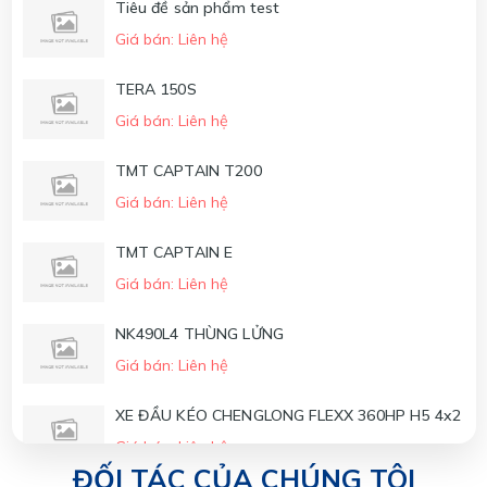
Tiêu đề sản phẩm test
Giá bán: Liên hệ
XE ĐẦU KÉO CHENGLONG H5 270HP - 4x2
Giá bán: Liên hệ
TERA 150S
Giá bán: Liên hệ
XE ĐẦU KÉO CHENGLONG H7 385HP POWER -
6x4 (CẦU LÁP)
TMT CAPTAIN T200
Giá bán: Liên hệ
Giá bán: Liên hệ
XE ĐẦU KÉO CHENGLONG H7 420HP - 6x4
(NÓC THẤP)
TMT CAPTAIN E
Giá bán: Liên hệ
Giá bán: Liên hệ
NK490L4 THÙNG LỬNG
Giá bán: Liên hệ
XE ĐẦU KÉO CHENGLONG FLEXX 360HP H5 4x2
Giá bán: Liên hệ
ĐỐI TÁC CỦA CHÚNG TÔI