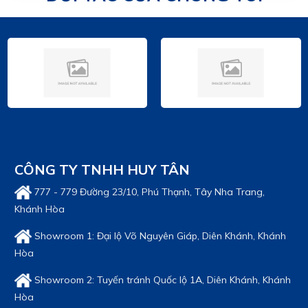
XE ĐẦU KÉO CHENGLONG FLEXX 310HP H5 4x2
Giá bán: Liên hệ
XE ĐẦU KÉO CHENGLONG H5 270HP - 4x2
Giá bán: Liên hệ
XE ĐẦU KÉO CHENGLONG H7 385HP POWER -
6x4 (CẦU LÁP)
Giá bán: Liên hệ
CÔNG TY TNHH HUY TÂN
XE ĐẦU KÉO CHENGLONG H7 420HP - 6x4
(NÓC THẤP)
777 - 779 Đường 23/10, Phú Thạnh, Tây Nha Trang,
Giá bán: Liên hệ
Khánh Hòa
Showroom 1: Đại lộ Võ Nguyên Giáp, Diên Khánh, Khánh
Hòa
Showroom 2: Tuyến tránh Quốc lộ 1A, Diên Khánh, Khánh
Hòa