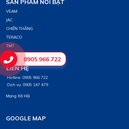
SẢN PHẨM NỔI BẬT
VEAM
JAC
CHIẾN THẮNG
TERACO
TMT
CHENGLONG
0905 966 722
LIÊN HỆ
Hotline: 0905 966 722
Dịch vụ: 0905 147 479
Mạng Xã Hội
GOOGLE MAP