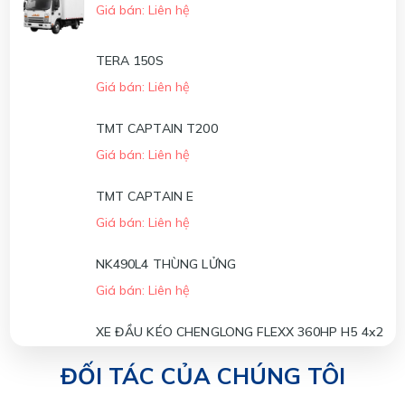
Giá bán: Liên hệ
XE ĐẦU KÉO CHENGLONG H5 270HP - 4x2
Giá bán: Liên hệ
TERA 150S
Giá bán: Liên hệ
XE ĐẦU KÉO CHENGLONG H7 385HP POWER -
6x4 (CẦU LÁP)
TMT CAPTAIN T200
Giá bán: Liên hệ
Giá bán: Liên hệ
XE ĐẦU KÉO CHENGLONG H7 420HP - 6x4
(NÓC THẤP)
TMT CAPTAIN E
Giá bán: Liên hệ
Giá bán: Liên hệ
NK490L4 THÙNG LỬNG
Giá bán: Liên hệ
XE ĐẦU KÉO CHENGLONG FLEXX 360HP H5 4x2
Giá bán: Liên hệ
ĐỐI TÁC CỦA CHÚNG TÔI
XE ĐẦU KÉO CHENGLONG FLEXX 310HP H5 4x2