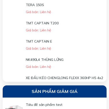
TERA 150S
Giá bán: Liên hệ
TMT CAPTAIN T200
Giá bán: Liên hệ
TMT CAPTAIN E
Giá bán: Liên hệ
NK490L4 THÙNG LỬNG
Giá bán: Liên hệ
XE ĐẦU KÉO CHENGLONG FLEXX 360HP H5 4x2
Giá bán: Liên hệ
SẢN PHẨM GIẢM GIÁ
XE ĐẦU KÉO CHENGLONG FLEXX 310HP H5 4x2
Giá bán: Liên hệ
Tiêu đề sản phẩm test