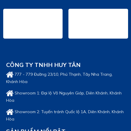
Giá bán: Liên hệ
XE ĐẦU KÉO CHENGLONG H5 270HP - 4x2
Giá bán: Liên hệ
XE ĐẦU KÉO CHENGLONG H7 385HP POWER -
6x4 (CẦU LÁP)
Giá bán: Liên hệ
CÔNG TY TNHH HUY TÂN
XE ĐẦU KÉO CHENGLONG H7 420HP - 6x4
777 - 779 Đường 23/10, Phú Thạnh, Tây Nha Trang,
(NÓC THẤP)
Khánh Hòa
Giá bán: Liên hệ
Showroom 1: Đại lộ Võ Nguyên Giáp, Diên Khánh, Khánh
Hòa
Showroom 2: Tuyến tránh Quốc lộ 1A, Diên Khánh, Khánh
Hòa