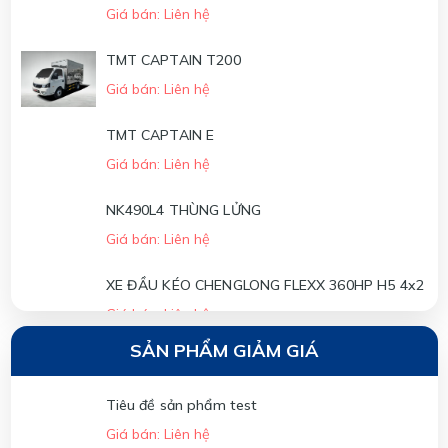
Giá bán: Liên hệ
TMT CAPTAIN T200
Giá bán: Liên hệ
TMT CAPTAIN E
Giá bán: Liên hệ
NK490L4 THÙNG LỬNG
Giá bán: Liên hệ
XE ĐẦU KÉO CHENGLONG FLEXX 360HP H5 4x2
Giá bán: Liên hệ
SẢN PHẨM GIẢM GIÁ
XE ĐẦU KÉO CHENGLONG FLEXX 310HP H5 4x2
Giá bán: Liên hệ
Tiêu đề sản phẩm test
Giá bán: Liên hệ
XE ĐẦU KÉO CHENGLONG H5 270HP - 4x2