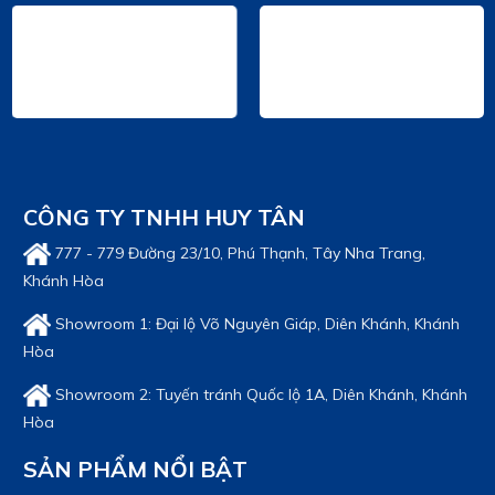
XE ĐẦU KÉO CHENGLONG H5 270HP - 4x2
Giá bán: Liên hệ
XE ĐẦU KÉO CHENGLONG H7 385HP POWER -
6x4 (CẦU LÁP)
Giá bán: Liên hệ
CÔNG TY TNHH HUY TÂN
XE ĐẦU KÉO CHENGLONG H7 420HP - 6x4
(NÓC THẤP)
777 - 779 Đường 23/10, Phú Thạnh, Tây Nha Trang,
Giá bán: Liên hệ
Khánh Hòa
Showroom 1: Đại lộ Võ Nguyên Giáp, Diên Khánh, Khánh
Hòa
Showroom 2: Tuyến tránh Quốc lộ 1A, Diên Khánh, Khánh
Hòa
SẢN PHẨM NỔI BẬT