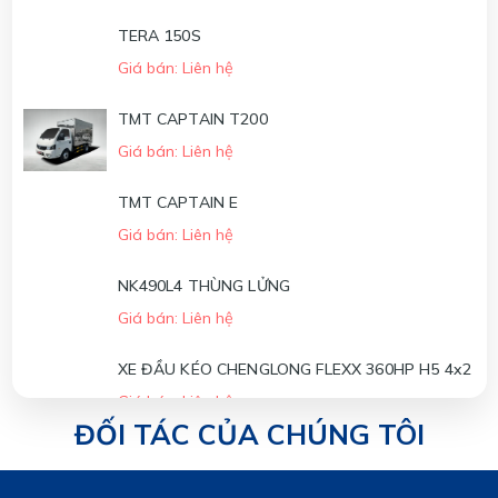
Giá bán: Liên hệ
TERA 150S
Giá bán: Liên hệ
XE ĐẦU KÉO CHENGLONG H7 385HP POWER -
6x4 (CẦU LÁP)
TMT CAPTAIN T200
Giá bán: Liên hệ
Giá bán: Liên hệ
XE ĐẦU KÉO CHENGLONG H7 420HP - 6x4
(NÓC THẤP)
TMT CAPTAIN E
Giá bán: Liên hệ
Giá bán: Liên hệ
NK490L4 THÙNG LỬNG
Giá bán: Liên hệ
XE ĐẦU KÉO CHENGLONG FLEXX 360HP H5 4x2
Giá bán: Liên hệ
ĐỐI TÁC CỦA CHÚNG TÔI
XE ĐẦU KÉO CHENGLONG FLEXX 310HP H5 4x2
Giá bán: Liên hệ