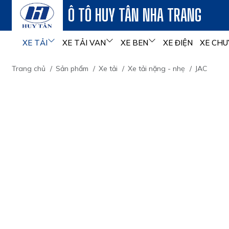
Ô TÔ HUY TÂN NHA TRANG
XE TẢI
XE TẢI VAN
XE BEN
XE ĐIỆN
XE CHU
Trang chủ
/
Sản phẩm
/
Xe tải
/
Xe tải nặng - nhẹ
/
JAC