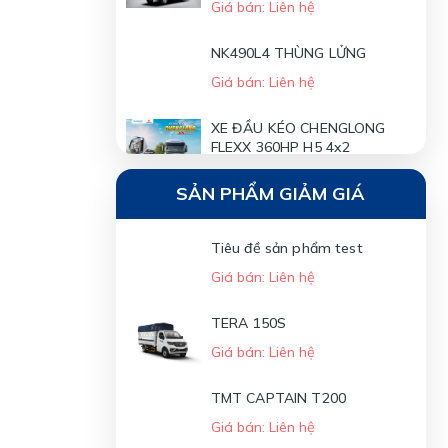
Giá bán: Liên hệ
NK490L4 THÙNG LỬNG
Giá bán: Liên hệ
XE ĐẦU KÉO CHENGLONG
FLEXX 360HP H5 4x2
Giá bán: Liên hệ
SẢN PHẨM GIẢM GIÁ
XE ĐẦU KÉO CHENGLONG
FLEXX 310HP H5 4x2
Tiêu đề sản phẩm test
Giá bán: Liên hệ
Giá bán: Liên hệ
XE ĐẦU KÉO CHENGLONG H5
TERA 150S
270HP - 4x2
Giá bán: Liên hệ
Giá bán: Liên hệ
TMT CAPTAIN T200
XE ĐẦU KÉO CHENGLONG H7
Giá bán: Liên hệ
385HP POWER - 6x4 (CẦU