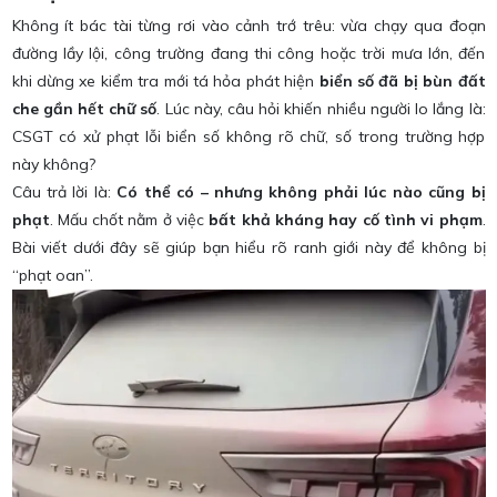
Không ít bác tài từng rơi vào cảnh trớ trêu: vừa chạy qua đoạn
đường lầy lội, công trường đang thi công hoặc trời mưa lớn, đến
khi dừng xe kiểm tra mới tá hỏa phát hiện
biển số đã bị bùn đất
che gần hết chữ số
. Lúc này, câu hỏi khiến nhiều người lo lắng là:
CSGT có xử phạt lỗi biển số không rõ chữ, số trong trường hợp
này không?
Câu trả lời là:
Có thể có – nhưng không phải lúc nào cũng bị
phạt
. Mấu chốt nằm ở việc
bất khả kháng hay cố tình vi phạm
.
Bài viết dưới đây sẽ giúp bạn hiểu rõ ranh giới này để không bị
“phạt oan”.