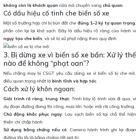
không còn là khách quan
nữa mà chuyển sang
chủ quan
.
Có dấu hiệu cố tình che biển số xe
Một số trường hợp chỉ bị bùn đất che
đúng 1–2 ký tự quan trọng
,
phần còn lại lại khá sạch. Đây là dấu hiệu rõ ràng của hành vi
ngụy tạo che biển
, và sẽ bị xử phạt nặng theo quy định.
3. Bị dừng xe vì biển số xe bẩn: Xử lý thế
nào để không “phạt oan”?
Nếu chẳng may bị CSGT yêu cầu dừng xe vì biển số bị che mờ,
điều quan trọng nhất là
bình tĩnh và hợp tác
.
Cách xử lý khôn ngoan:
Giải trình rõ ràng, trung thực
: Trình bày lộ trình vừa đi qua, ví
dụ đoạn đường đang thi công, mưa lớn, hoặc mới rời công trường.
Chủ động khắc phục ngay
: Lau sạch biển số tại chỗ thể hiện
thiện chí chấp hành.
Sử dụng bằng chứng nếu có
: Camera hành trình ghi lại đoạn
đường lầy lội là bằng chứng rất giá trị.