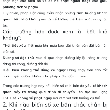
chặn việc
che biển số xe để né phạt nguội hoặc che giấu
phương tiện vi phạm
.
Tuy nhiên, pháp luật cũng thừa nhận những
tình huống khách
quan, bất khả kháng
mà tài xế không thể kiểm soát ngay lập
tức.
Các trường hợp được xem là “bất khả
kháng”:
Thời tiết xấu
: Trời mưa lớn, mưa kéo dài khiến bùn đất bắn lên
biển số.
Đường sá đặc thù
: Vừa đi qua đoạn đường lầy lội, công trường
đang thi công, đường đất đá.
Điều kiện không thể dừng xe ngay
: Đang chạy trên cao tốc
hoặc tuyến đường không cho phép dừng đỗ an toàn.
Trong các trường hợp này, nếu biển số xe bị bẩn
do yếu tố khách
quan, xảy ra trong quá trình di chuyển liên tục
, lực lượng
CSGT
sẽ không xử phạt ngay
mà xem xét tình huống cụ thể.
2. Khi nào biển số xe bẩn chắc chắn bị