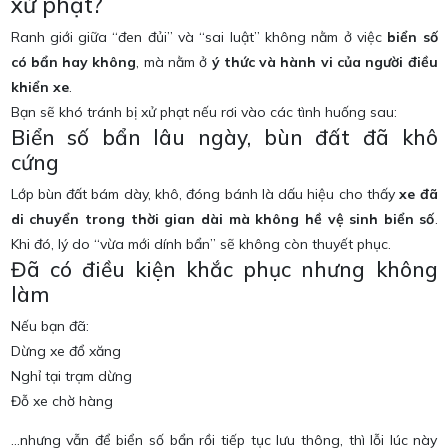
xử phạt?
Ranh giới giữa “đen đủi” và “sai luật” không nằm ở việc
biển số
có bẩn hay không
, mà nằm ở
ý thức và hành vi của người điều
khiển xe
.
Bạn sẽ khó tránh bị xử phạt nếu rơi vào các tình huống sau:
Biển số bẩn lâu ngày, bùn đất đã khô
cứng
Lớp bùn đất bám dày, khô, đóng bánh là dấu hiệu cho thấy
xe đã
di chuyển trong thời gian dài mà không hề vệ sinh biển số
.
Khi đó, lý do “vừa mới dính bẩn” sẽ không còn thuyết phục.
Đã có điều kiện khắc phục nhưng không
làm
Nếu bạn đã:
Dừng xe đổ xăng
Nghỉ tại trạm dừng
Đỗ xe chờ hàng
…nhưng vẫn để biển số bẩn rồi tiếp tục lưu thông, thì lỗi lúc này