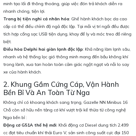
minh tạo lối đi thông thoáng, giúp việc đón trả khách diễn ra
nhanh chóng, tiện lợi.
Trang bị tiện nghi cá nhân hóa
: Ghế hành khách bọc da cao
cấp có thể điều chỉnh độ ngả độc lập.
Tại mỗi vị trí ngồi đều được
tích hợp cổng sạc USB tiện dụng, khay để ly và móc treo đồ riêng
biệt.
Điều hòa Delphi hai giàn lạnh độc lập
: Khả năng làm lạnh sâu,
nhanh và hệ thống lọc gió thông minh mang đến bầu không khí
trong lành, xua tan hoàn toàn cảm giác ngột ngạt và nỗi lo say
xe của hành khách.
2. Khung Gầm Cứng Cáp, Vận Hành
Bền Bỉ Và An Toàn Từ Nga
Không chỉ có khoang khách sang trọng, Gazelle NN Minibus 16
Chỗ còn sở hữu nền tảng cơ khí vượt trội kế thừa từ công nghệ
Nga bền bỉ
:
Động cơ G51A thế hệ mới
: Khối động cơ Diesel dung tích 2.499
cc đạt tiêu chuẩn khí thải Euro V, sản sinh công suất cực đại 150