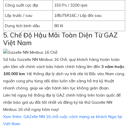
Công suất cực đại
150 Ps / 3200 rpm
Lốp trước / sau
185/75R16C / Lốp đôi sau
Dung tích bình dầu
80 lít
5. Chế Độ Hậu Mãi Toàn Diện Từ GAZ
Việt Nam
Sở hữu Gazelle NN Minibus 16 Chỗ, quý khách hàng hoàn toàn
yên tâm với chính sách bảo hành chính hãng lên đến
3 năm hoặc
100.000 km
.
Hệ thống đại lý dịch vụ trải dài từ Bắc vào Nam cùng
nguồn cung phụ tùng dồi dào luôn sẵn sàng hỗ trợ kỹ thuật
nhanh chóng, giúp xe vận hành liên tục không gián đoạn.
Liên hệ ngay hệ thống đại lý GAZ chính hãng trên toàn quốc để
nhận báo giá ưu đãi tốt nhất và đăng ký lái thử Gazelle NN
Minibus 16 chỗ ngay hôm nay!
Xem thêm: GAZelle NN 16 chỗ cuộc cách mạng xe khách Nga tại
Việt Nam