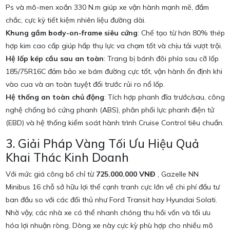
Ps và mô-men xoắn 330 N.m giúp xe vận hành mạnh mẽ, đầm
chắc, cực kỳ tiết kiệm nhiên liệu đường dài.
Khung gầm body-on-frame siêu cứng
: Chế tạo từ hơn 80% thép
hợp kim cao cấp giúp hấp thụ lực va chạm tốt và chịu tải vượt trội.
Hệ lốp kép cầu sau an toàn
: Trang bị bánh đôi phía sau cỡ lốp
185/75R16C đảm bảo xe bám đường cực tốt, vận hành ổn định khi
vào cua và an toàn tuyệt đối trước rủi ro nổ lốp.
Hệ thống an toàn chủ động
: Tích hợp phanh đĩa trước/sau, công
nghệ chống bó cứng phanh (ABS), phân phối lực phanh điện tử
(EBD) và hệ thống kiểm soát hành trình Cruise Control tiêu chuẩn.
3. Giải Pháp Vàng Tối Ưu Hiệu Quả
Khai Thác Kinh Doanh
Với mức giá công bố chỉ từ
725.000.000 VNĐ
, Gazelle NN
Minibus 16 chỗ sở hữu lợi thế cạnh tranh cực lớn về chi phí đầu tư
ban đầu so với các đối thủ như Ford Transit hay Hyundai Solati.
Nhờ vậy, các nhà xe có thể nhanh chóng thu hồi vốn và tối ưu
hóa lợi nhuận ròng.
Dòng xe này cực kỳ phù hợp cho nhiều mô