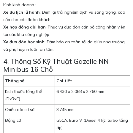
hình kinh doanh
:
Xe du lịch lữ hành
: Đem lại trải nghiệm dịch vụ sang trọng, cao
cấp cho các đoàn khách.
Xe hợp đồng dài hạn
: Phục vụ đưa đón cán bộ công nhân viên
tại các khu công nghiệp.
Xe đưa đón học sinh
: Đảm bảo an toàn tối đa giúp nhà trường
và phụ huynh luôn an tâm.
4. Thông Số Kỹ Thuật Gazelle NN
Minibus 16 Chỗ
Thông số
Chi tiết
Kích thước tổng thể
6.430 x 2.068 x 2.760 mm
(DxRxC)
Chiều dài cơ sở
3.745 mm
Động cơ
G51A, Euro V (Diesel 4 kỳ, turbo tăng
áp)