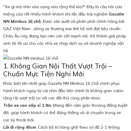
"Xe gì mà nhìn vừa sang vừa rộng thế kia?" Đây là câu hỏi cửa
miệng của rất nhiều hành khách khi lần đầu trải nghiệm
Gazelle
NN Minibus 16 chỗ
. Được sản xuất và phân phối chính hãng bởi
GAZ Việt Nam
, dòng xe thương mại thế hệ mới đạt tiêu chuẩn
Châu Âu này đang tạo nên cơn sốt mạnh mẽ, trở thành giải pháp
sinh lời tối ưu cho các nhà xe chạy dịch vụ và doanh nghiệp vận
tải.
1. Không Gian Nội Thất Vượt Trội –
Chuẩn Mực Tiện Nghi Mới
Khác biệt lớn nhất giúp Gazelle NN Minibus 16 Chỗ chinh phục
hành khách ngay từ cái nhìn đầu tiên chính là không gian cabin
rộng rãi vượt trội so với các đối thủ cùng phân khúc:
Trần xe cao xấp xỉ 1.9m
: Mang đến cảm giác thoáng đãng tuyệt
đối, giúp hành khách có thể đứng thẳng và di chuyển trong xe
cực kỳ thoải mái.
Lối đi rộng 45cm
: Cách bố trí hàng ghế theo sơ đồ 2-1 thông