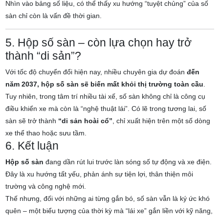
Nhìn vào bảng số liệu, có thể thấy xu hướng “tuyệt chủng” của số
sàn chỉ còn là vấn đề thời gian.
5. Hộp số sàn – còn lựa chọn hay trở
thành “di sản”?
Với tốc độ chuyển đổi hiện nay, nhiều chuyên gia dự đoán
đến
năm 2037, hộp số sàn sẽ biến mất khỏi thị trường toàn cầu
.
Tuy nhiên, trong tâm trí nhiều tài xế, số sàn không chỉ là công cụ
điều khiển xe mà còn là “nghệ thuật lái”. Có lẽ trong tương lai, số
sàn sẽ trở thành
“di sản hoài cổ”
, chỉ xuất hiện trên một số dòng
xe thể thao hoặc sưu tầm.
6. Kết luận
Hộp số sàn
đang dần rút lui trước làn sóng số tự động và xe điện.
Đây là xu hướng tất yếu, phản ánh sự tiện lợi, thân thiện môi
trường và công nghệ mới.
Thế nhưng, đối với những ai từng gắn bó, số sàn vẫn là ký ức khó
quên – một biểu tượng của thời kỳ mà “lái xe” gắn liền với kỹ năng,