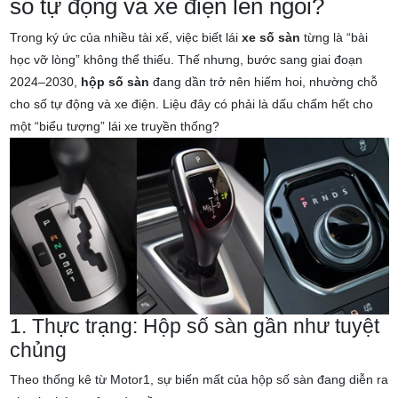
số tự động và xe điện lên ngôi?
Trong ký ức của nhiều tài xế, việc biết lái
xe số sàn
từng là “bài
học vỡ lòng” không thể thiếu. Thế nhưng, bước sang giai đoạn
2024–2030,
hộp số sàn
đang dần trở nên hiếm hoi, nhường chỗ
cho số tự động và xe điện. Liệu đây có phải là dấu chấm hết cho
một “biểu tượng” lái xe truyền thống?
1. Thực trạng: Hộp số sàn gần như tuyệt
chủng
Theo thống kê từ Motor1, sự biến mất của hộp số sàn đang diễn ra