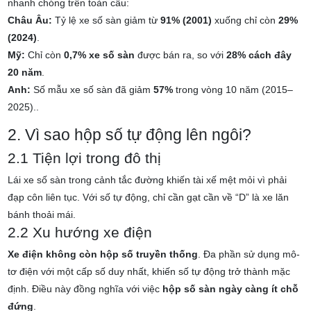
nhanh chóng trên toàn cầu:
Châu Âu:
Tỷ lệ xe số sàn giảm từ
91% (2001)
xuống chỉ còn
29%
(2024)
.
Mỹ:
Chỉ còn
0,7% xe số sàn
được bán ra, so với
28% cách đây
20 năm
.
Anh:
Số mẫu xe số sàn đã giảm
57%
trong vòng 10 năm (2015–
2025).
.
2. Vì sao hộp số tự động lên ngôi?
2.1 Tiện lợi trong đô thị
Lái xe số sàn trong cảnh tắc đường khiến tài xế mệt mỏi vì phải
đạp côn liên tục. Với số tự động, chỉ cần gạt cần về “D” là xe lăn
bánh thoải mái.
2.2 Xu hướng xe điện
Xe điện không còn hộp số truyền thống
. Đa phần sử dụng mô-
tơ điện với một cấp số duy nhất, khiến số tự động trở thành mặc
định. Điều này đồng nghĩa với việc
hộp số sàn ngày càng ít chỗ
đứng
.