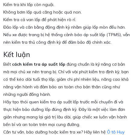
Kiểm tra khi lốp còn nguội.
Không bơm lốp quá căng hoặc quá non.
Kiểm tra cả van lốp để phát hiện rò rỉ.
Đảo lốp và cân bằng động định kỳ nhằm giúp lốp mòn đều hơn.
Nếu xe được trang bị hệ thống cảnh báo áp suất lốp (TPMS), vẫn
nên kiểm tra thủ công định kỳ để đảm bảo độ chính xác.
Kết luận
Biết
cách kiểm tra áp suất lốp
đúng chuẩn là kỹ năng cơ bản
mà mọi chủ xe nên trang bị. Chỉ với vài phút kiểm tra định kỳ, bạn
có thể kéo dài tuổi thọ lốp, giảm chi phí nhiên liệu, nâng cao khả
năng vận hành và đảm bảo an toàn cho bản thân cũng như
những người đồng hành.
Hãy tạo thói quen kiểm tra áp suất lốp trước mỗi chuyến đi và
thực hiện bảo dưỡng lốp đúng định kỳ. Đây là một việc làm đơn
giản nhưng mang lại giá trị lâu dài, giúp chiếc xe luôn vận hành
bền bỉ và an toàn trên mọi cung đường.
Cần tư vấn, bảo dưỡng hoặc kiểm tra xe? Hãy liên hệ
Ô tô Huy