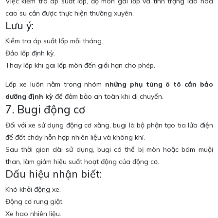
Việc kiểm tra áp suất lốp, độ mòn gai lốp và tình trạng lão hóa
cao su cần được thực hiện thường xuyên.
Lưu ý:
Kiểm tra áp suất lốp mỗi tháng.
Đảo lốp định kỳ.
Thay lốp khi gai lốp mòn đến giới hạn cho phép.
Lốp xe luôn nằm trong nhóm
những phụ tùng ô tô cần bảo
dưỡng định kỳ
để đảm bảo an toàn khi di chuyển.
7. Bugi động cơ
Đối với xe sử dụng động cơ xăng, bugi là bộ phận tạo tia lửa điện
để đốt cháy hỗn hợp nhiên liệu và không khí.
Sau thời gian dài sử dụng, bugi có thể bị mòn hoặc bám muội
than, làm giảm hiệu suất hoạt động của động cơ.
Dấu hiệu nhận biết:
Khó khởi động xe.
Động cơ rung giật.
Xe hao nhiên liệu.