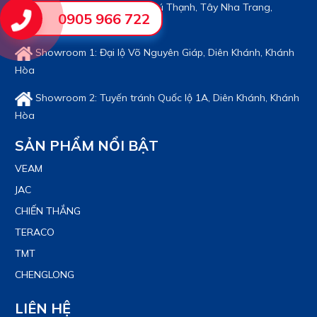
777 - 779 Đường 23/10, Phú Thạnh, Tây Nha Trang,
0905 966 722
Khánh Hòa
Showroom 1: Đại lộ Võ Nguyên Giáp, Diên Khánh, Khánh
Hòa
Showroom 2: Tuyến tránh Quốc lộ 1A, Diên Khánh, Khánh
Hòa
SẢN PHẨM NỔI BẬT
VEAM
JAC
CHIẾN THẮNG
TERACO
TMT
CHENGLONG
LIÊN HỆ