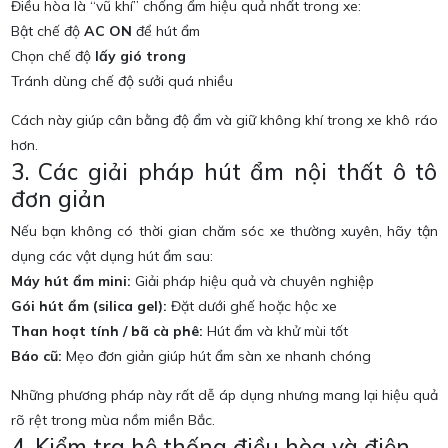
Điều hòa là “vũ khí” chống ẩm hiệu quả nhất trong xe:
Bật chế độ
AC ON
để hút ẩm
Chọn chế độ
lấy gió trong
Tránh dùng chế độ sưởi quá nhiều
Cách này giúp cân bằng độ ẩm và giữ không khí trong xe khô ráo
hơn.
3. Các giải pháp hút ẩm nội thất ô tô
đơn giản
Nếu bạn không có thời gian chăm sóc xe thường xuyên, hãy tận
dụng các vật dụng hút ẩm sau:
Máy hút ẩm mini:
Giải pháp hiệu quả và chuyên nghiệp
Gói hút ẩm (silica gel):
Đặt dưới ghế hoặc hộc xe
Than hoạt tính / bã cà phê:
Hút ẩm và khử mùi tốt
Báo cũ:
Mẹo đơn giản giúp hút ẩm sàn xe nhanh chóng
Những phương pháp này rất dễ áp dụng nhưng mang lại hiệu quả
rõ rệt trong
mùa nồm miền Bắc
.
4. Kiểm tra hệ thống điều hòa và điện