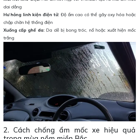
dai dẳng
Hư hỏng linh kiện điện tử:
Độ ẩm cao có thể gây oxy hóa hoặc
chập chờn hệ thống điện
Xuống cấp ghế da:
Da dễ bị bong tróc, nổ hoặc xuất hiện mốc
trắng
2. Cách chống ẩm mốc xe hiệu quả
trong mùa nồm miền Bắc