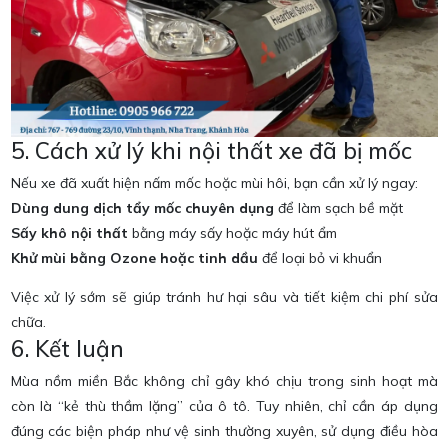
5. Cách xử lý khi nội thất xe đã bị mốc
Nếu xe đã xuất hiện nấm mốc hoặc mùi hôi, bạn cần xử lý ngay:
Dùng dung dịch tẩy mốc chuyên dụng
để làm sạch bề mặt
Sấy khô nội thất
bằng máy sấy hoặc máy hút ẩm
Khử mùi bằng Ozone hoặc tinh dầu
để loại bỏ vi khuẩn
Việc xử lý sớm sẽ giúp tránh hư hại sâu và tiết kiệm chi phí sửa
chữa.
6. Kết luận
Mùa nồm miền Bắc
không chỉ gây khó chịu trong sinh hoạt mà
còn là “kẻ thù thầm lặng” của ô tô. Tuy nhiên, chỉ cần áp dụng
đúng các biện pháp như vệ sinh thường xuyên, sử dụng điều hòa