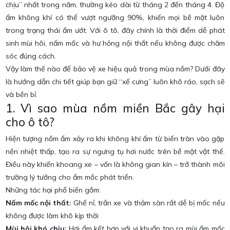
chịu” nhất trong năm, thường kéo dài từ tháng 2 đến tháng 4. Độ
ẩm không khí có thể vượt ngưỡng 90%, khiến mọi bề mặt luôn
trong trạng thái ẩm ướt. Với ô tô, đây chính là thời điểm dễ phát
sinh mùi hôi, nấm mốc và hư hỏng nội thất nếu không được chăm
sóc đúng cách.
Vậy làm thế nào để bảo vệ xe hiệu quả trong mùa nồm? Dưới đây
là hướng dẫn chi tiết giúp bạn giữ “xế cưng” luôn khô ráo, sạch sẽ
và bền bỉ.
1. Vì sao mùa nồm miền Bắc gây hại
cho ô tô?
Hiện tượng nồm ẩm xảy ra khi không khí ẩm từ biển tràn vào gặp
nền nhiệt thấp, tạo ra sự ngưng tụ hơi nước trên bề mặt vật thể.
Điều này khiến khoang xe – vốn là không gian kín – trở thành môi
trường lý tưởng cho ẩm mốc phát triển.
Những tác hại phổ biến gồm:
Nấm mốc nội thất:
Ghế nỉ, trần xe và thảm sàn rất dễ bị mốc nếu
không được làm khô kịp thời
Mùi hôi khó chịu:
Hơi ẩm kết hợp với vi khuẩn tạo ra mùi ẩm mốc