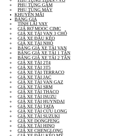
PHỤ TÙNG GẦM
PHỤ TÙNG MÁY
KHUYẾN MÃI
BẢNG GIÁ
TÍNH LÃI VAY
GIÁ RƠ MOOC CIMC
GIÁ XE TẢI VAN 3 CHỖ
GIÁ XE ĐẦU KÉO
GIÁ XE TẢI NHỎ
BẢNG GIÁ XE TẢI VAN
BẢNG GIÁ XE TẢI 1 TẤN
BẢNG GIÁ XE TẢI 2 TẤN
GIÁ XE TẢI 2T4
GIÁ XE TẢI 3T5
GIÁ XE TẢI TERRACO
GIÁ XE TẢI JAC
GIÁ XE TẢI VAN GAZ
GIÁ XE TẢI SRM
GIÁ XE TẢI THACO
GIÁ XE TẢI ISUZU
GIÁ XE TẢI HUYNDAI
GIÁ XE TẢI TATA
GIÁ XE TẢI CỬU LONG
GIÁ XE TẢI SUZUKI
GIÁ XE DONGFENG
GIÁ XE TẢI HINO
GIÁ XE CHENGLONG
GIÁ XE ĐẦU KÉO MỸ