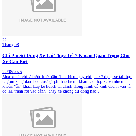
22
Tháng 08
Chi Phí Sử Dụng Xe Tải Thực Tế: 7 Khoản Quan Trọng Chủ
Xe Cần Biết
22/08/2025
Mua xe tải chỉ là bước khởi đầu. Tìm hiểu ngay chi phí sử dụng xe tải thực
tế gồm xăng dầu, bảo dưỡng, phí bảo hiểm, khấu hao, lốp xe và nhiều
khoản “ẩn” khác. Lập kế hoạch tài chính thông minh để kinh doanh vận tải
có lãi, tránh rơi vào cảnh “chạy xe không dư đồng nào”.