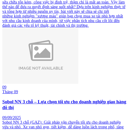
sửa chữa tốn kém, công việc bị đình trệ, thậm chí là mất an toàn. Vậy làm
thế nào để đưa ra quyết định sáng suốt nhất? Dựa trên kinh nghiệm thực tế
và tổng hợp từ nhiều nguồn uy tín, bài viết này sẽ chia sẻ chi tiết
những kinh nghiệm "xương máu" giúp bạn chọn mua xe tải phù hợp nhất
với nhu cầu kinh doanh của mình, từ việc phân tích nhu cầu cốt lõi đến
đánh giá các yếu tố kỹ thuật, tài chính và thị trường.
09
Tháng 09
Sobol NN 3 chỗ – Lựa chọn tối ưu cho doanh nghiệp giao hàng
đô thị
09/09/2025
Sobol NN 3 chỗ (GAZ): Giải pháp vận chuyển tối ưu cho doanh nghiệp
vừa và nhỏ. Xe van nhỏ gọn, tiết kiệm, dễ dàng luồn lách trong phố, tăng