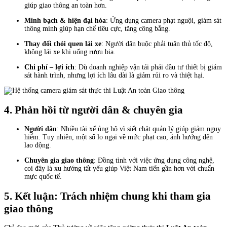
giúp giao thông an toàn hơn.
Minh bạch & hiện đại hóa
: Ứng dụng camera phạt nguội, giám sát
thông minh giúp hạn chế tiêu cực, tăng công bằng.
Thay đổi thói quen lái xe
: Người dân buộc phải tuân thủ tốc độ,
không lái xe khi uống rượu bia.
Chi phí – lợi ích
: Dù doanh nghiệp vận tải phải đầu tư thiết bị giám
sát hành trình, nhưng lợi ích lâu dài là giảm rủi ro và thiệt hại.
4. Phản hồi từ người dân & chuyên gia
Người dân
: Nhiều tài xế ủng hộ vì siết chặt quản lý giúp giảm nguy
hiểm. Tuy nhiên, một số lo ngại về mức phạt cao, ảnh hưởng đến
lao động.
Chuyên gia giao thông
: Đồng tình với việc ứng dụng công nghệ,
coi đây là xu hướng tất yếu giúp Việt Nam tiến gần hơn với chuẩn
mực quốc tế.
5. Kết luận: Trách nhiệm chung khi tham gia
giao thông