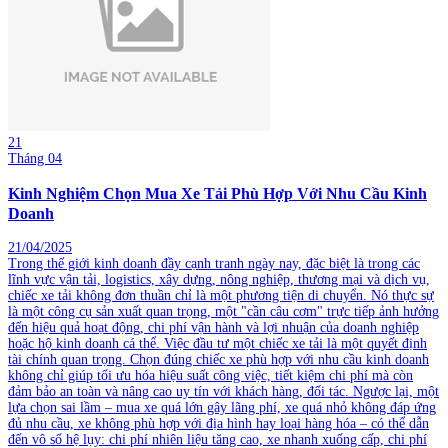
21
Tháng 04
Kinh Nghiệm Chọn Mua Xe Tải Phù Hợp Với Nhu Cầu Kinh
Doanh
21/04/2025
Trong thế giới kinh doanh đầy cạnh tranh ngày nay, đặc biệt là trong các
lĩnh vực vận tải, logistics, xây dựng, nông nghiệp, thương mại và dịch vụ,
chiếc xe tải không đơn thuần chỉ là một phương tiện di chuyển. Nó thực sự
là một công cụ sản xuất quan trọng, một "cần câu cơm" trực tiếp ảnh hưởng
đến hiệu quả hoạt động, chi phí vận hành và lợi nhuận của doanh nghiệp
hoặc hộ kinh doanh cá thể. Việc đầu tư một chiếc xe tải là một quyết định
tài chính quan trọng. Chọn đúng chiếc xe phù hợp với nhu cầu kinh doanh
không chỉ giúp tối ưu hóa hiệu suất công việc, tiết kiệm chi phí mà còn
đảm bảo an toàn và nâng cao uy tín với khách hàng, đối tác. Ngược lại, một
lựa chọn sai lầm – mua xe quá lớn gây lãng phí, xe quá nhỏ không đáp ứng
đủ nhu cầu, xe không phù hợp với địa hình hay loại hàng hóa – có thể dẫn
đến vô số hệ lụy: chi phí nhiên liệu tăng cao, xe nhanh xuống cấp, chi phí