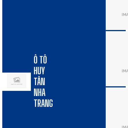
Ô TÔ
HUY
TÂN
NHA
TRANG