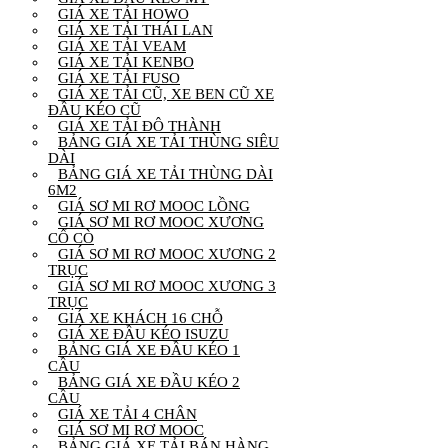
GIÁ XE TẢI HOWO
GIÁ XE TẢI THÁI LAN
GIÁ XE TẢI VEAM
GIÁ XE TẢI KENBO
GIÁ XE TẢI FUSO
GIÁ XE TẢI CŨ, XE BEN CŨ XE
ĐẦU KÉO CŨ
GIÁ XE TẢI ĐÔ THÀNH
BẢNG GIÁ XE TẢI THÙNG SIÊU
DÀI
BẢNG GIÁ XE TẢI THÙNG DÀI
6M2
GIÁ SƠ MI RƠ MOOC LỒNG
GIÁ SƠ MI RƠ MOOC XƯƠNG
CỔ CÒ
GIÁ SƠ MI RƠ MOOC XƯƠNG 2
TRỤC
GIÁ SƠ MI RƠ MOOC XƯƠNG 3
TRỤC
GIÁ XE KHÁCH 16 CHỖ
GIÁ XE ĐẦU KÉO ISUZU
BẢNG GIÁ XE ĐẦU KÉO 1
CẦU
BẢNG GIÁ XE ĐẦU KÉO 2
CẦU
GIÁ XE TẢI 4 CHÂN
GIÁ SƠ MI RƠ MOOC
BẢNG GIÁ XE TẢI BÁN HÀNG