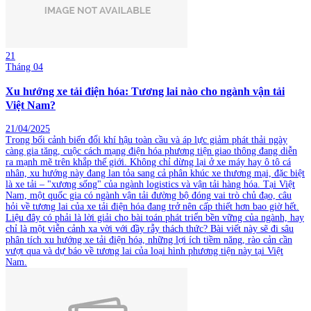
21
Tháng 04
Xu hướng xe tải điện hóa: Tương lai nào cho ngành vận tải
Việt Nam?
21/04/2025
Trong bối cảnh biến đổi khí hậu toàn cầu và áp lực giảm phát thải ngày
càng gia tăng, cuộc cách mạng điện hóa phương tiện giao thông đang diễn
ra mạnh mẽ trên khắp thế giới. Không chỉ dừng lại ở xe máy hay ô tô cá
nhân, xu hướng này đang lan tỏa sang cả phân khúc xe thương mại, đặc biệt
là xe tải – "xương sống" của ngành logistics và vận tải hàng hóa. Tại Việt
Nam, một quốc gia có ngành vận tải đường bộ đóng vai trò chủ đạo, câu
hỏi về tương lai của xe tải điện hóa đang trở nên cấp thiết hơn bao giờ hết.
Liệu đây có phải là lời giải cho bài toán phát triển bền vững của ngành, hay
chỉ là một viễn cảnh xa vời với đầy rẫy thách thức? Bài viết này sẽ đi sâu
phân tích xu hướng xe tải điện hóa, những lợi ích tiềm năng, rào cản cần
vượt qua và dự báo về tương lai của loại hình phương tiện này tại Việt
Nam.