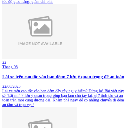
tốc độ giao hàng, giảm chi phí.
22
Tháng 08
Lái xe trên cao tốc vào ban đêm: 7 lưu ý quan trọng để an toàn
22/08/2025
Lái xe trên cao tốc vào ban đêm đầy rẫy nguy hiểm? Đừng lo! Bài viết này
sẽ "bật mí" 7 lưu ý quan trọng giúp bạn làm chủ tay lái, giữ tỉnh táo và an
toàn trên mọi cung đường dài. Khám phá ngay để có những chuyến đi đêm
an tâm và trọn vẹn!