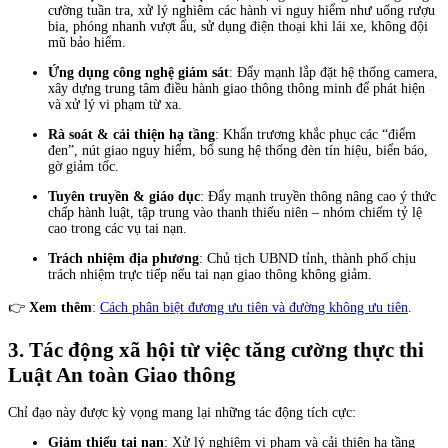
cường tuần tra, xử lý nghiêm các hành vi nguy hiểm như uống rượu
bia, phóng nhanh vượt ẩu, sử dụng điện thoại khi lái xe, không đội
mũ bảo hiểm.
Ứng dụng công nghệ giám sát
: Đẩy mạnh lắp đặt hệ thống camera,
xây dựng trung tâm điều hành giao thông thông minh để phát hiện
và xử lý vi phạm từ xa.
Rà soát & cải thiện hạ tầng
: Khẩn trương khắc phục các “điểm
đen”, nút giao nguy hiểm, bổ sung hệ thống đèn tín hiệu, biển báo,
gờ giảm tốc.
Tuyên truyền & giáo dục
: Đẩy mạnh truyền thông nâng cao ý thức
chấp hành luật, tập trung vào thanh thiếu niên – nhóm chiếm tỷ lệ
cao trong các vụ tai nạn.
Trách nhiệm địa phương
: Chủ tịch UBND tỉnh, thành phố chịu
trách nhiệm trực tiếp nếu tai nạn giao thông không giảm.
👉
Xem thêm
:
Cách phân biệt đương ưu tiên và đường không ưu tiên
.
3. Tác động xã hội từ việc tăng cường thực thi
Luật An toàn Giao thông
Chỉ đạo này được kỳ vọng mang lại những tác động tích cực:
Giảm thiểu tai nạn
: Xử lý nghiêm vi phạm và cải thiện hạ tầng