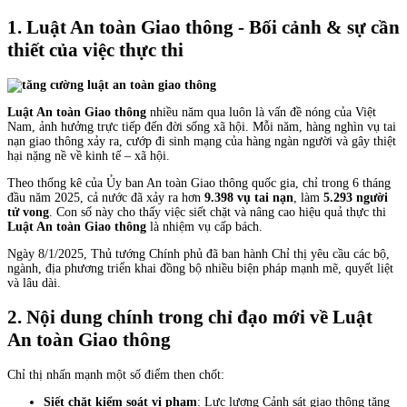
1. Luật An toàn Giao thông - Bối cảnh & sự cần
thiết của việc thực thi
Luật An toàn Giao thông
nhiều năm qua luôn là vấn đề nóng của Việt
Nam, ảnh hưởng trực tiếp đến đời sống xã hội. Mỗi năm, hàng nghìn vụ tai
nạn giao thông xảy ra, cướp đi sinh mạng của hàng ngàn người và gây thiệt
hại nặng nề về kinh tế – xã hội.
Theo thống kê của Ủy ban An toàn Giao thông quốc gia, chỉ trong 6 tháng
đầu năm 2025, cả nước đã xảy ra hơn
9.398 vụ tai nạn
, làm
5.293 người
tử vong
. Con số này cho thấy việc siết chặt và nâng cao hiệu quả thực thi
Luật An toàn Giao thông
là nhiệm vụ cấp bách.
Ngày 8/1/2025, Thủ tướng Chính phủ đã ban hành Chỉ thị yêu cầu các bộ,
ngành, địa phương triển khai đồng bộ nhiều biện pháp mạnh mẽ, quyết liệt
và lâu dài.
2. Nội dung chính trong chỉ đạo mới về Luật
An toàn Giao thông
Chỉ thị nhấn mạnh một số điểm then chốt:
Siết chặt kiểm soát vi phạm
: Lực lượng Cảnh sát giao thông tăng