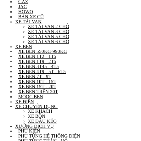
GAZ
JAC
HOWO
BÁN XE CŨ
XE TẢI VAN
XE TẢI VAN 2 CHỖ
XE TẢI VAN 3 CHỖ
XE TẢI VAN 5 CHỖ
XE TẢI VAN 6 CHỖ
XE BEN
XE BEN 550KG-990KG
XE BEN 1T2 - 1T5
XE BEN 1T9 - 2T5
XE BEN 3T45 - 4T5
XE BEN 4T9 - 5T - 6T5
XE BEN 7T - 9T
XE BEN 10T - 15T
XE BEN 15T - 20T
XE BEN TRÊN 20T
MOOC BEN
XE ĐIỆN
XE CHUYÊN DỤNG
XE KHÁCH
XE BỒN
XE ĐẦU KÉO
XƯỞNG DỊCH VỤ
PHỤ KIỆN
PHỤ TÙNG HỆ THỐNG ĐIỆN
PHỤ TÙNG THÂN - VỎ