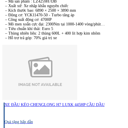
– Mã sản phẩm : LZ4259H7DB
– Xuất xứ: Xe nhập khẩu nguyên chiếc
– Kích thước bao: 6890 × 2500 × 3890 mm
– Động cơ: YCK11470-50 - Turbo tăng áp
– Công suất động cơ: 470HP
– Mô men xoắn cực đại: 2300Nm tại 1000-1400 vòng/phút
– Tiêu chuẩn khí thải: Euro 5
– Thùng nhiên liệu: 2 thùng 600L + 400 lít hợp kim nhôm
– Hỗ trợ trả góp: 70% giá trị xe
XE ĐẦU KÉO CHENGLONG H7 LUXK 445HP CẦU DẦU
Quà tặng hấp dẫn