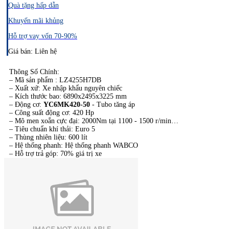
Quà tặng hấp dẫn
Khuyến mãi khủng
Hỗ trợ vay vốn 70-90%
Giá bán: Liên hệ
Thông Số Chính:​
– Mã sản phẩm : LZ4255H7DB
– Xuất xứ: Xe nhập khẩu nguyên chiếc
– Kích thước bao: 6890x2495x3225 mm
– Động cơ:
YC6MK420-50​
- Tubo tăng áp
– Công suất động cơ: 420 Hp
– Mô men xoắn cực đại: 2000Nm tại 1100 - 1500 r/min
– Tiêu chuẩn khí thải: Euro 5
– Thùng nhiên liệu: 600 lít
– Hệ thống phanh: Hệ thống phanh WABCO
– Hỗ trợ trả góp: 70% giá trị xe