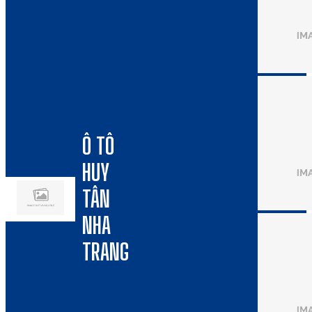
Ô TÔ
HUY
TÂN
NHA
TRANG