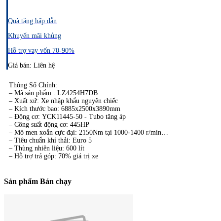
Quà tặng hấp dẫn
Khuyến mãi khủng
Hỗ trợ vay vốn 70-90%
Giá bán: Liên hệ
Thông Số Chính:​
– Mã sản phẩm : LZ4254H7DB
– Xuất xứ: Xe nhập khẩu nguyên chiếc
– Kích thước bao: 6885x2500x3890mm
– Động cơ: YCK11445-50 - Tubo tăng áp
– Công suất động cơ: 445HP
– Mô men xoắn cực đại: 2150Nm tại 1000-1400 r/min
– Tiêu chuẩn khí thải: Euro 5
– Thùng nhiên liệu: 600 lít
– Hỗ trợ trả góp: 70% giá trị xe
Sản phẩm Bán chạy