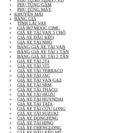
PHỤ TÙNG GẦM
PHỤ TÙNG MÁY
KHUYẾN MÃI
BẢNG GIÁ
TÍNH LÃI VAY
GIÁ RƠ MOOC CIMC
GIÁ XE TẢI VAN 3 CHỖ
GIÁ XE ĐẦU KÉO
GIÁ XE TẢI NHỎ
BẢNG GIÁ XE TẢI VAN
BẢNG GIÁ XE TẢI 1 TẤN
BẢNG GIÁ XE TẢI 2 TẤN
GIÁ XE TẢI 2T4
GIÁ XE TẢI 3T5
GIÁ XE TẢI TERRACO
GIÁ XE TẢI JAC
GIÁ XE TẢI VAN GAZ
GIÁ XE TẢI SRM
GIÁ XE TẢI THACO
GIÁ XE TẢI ISUZU
GIÁ XE TẢI HUYNDAI
GIÁ XE TẢI TATA
GIÁ XE TẢI CỬU LONG
GIÁ XE TẢI SUZUKI
GIÁ XE DONGFENG
GIÁ XE TẢI HINO
GIÁ XE CHENGLONG
GIÁ XE ĐẦU KÉO MỸ