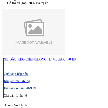
– Hỗ trợ trả góp: 70% giá trị xe
XE ĐẦU KÉO CHENGLONG H7 MEGAX 470 HP
Quà tặng hấp dẫn
Khuyến mãi khủng
Hỗ trợ vay vốn 70-90%
Giá bán: Liên hệ
Thông Số Chính:​