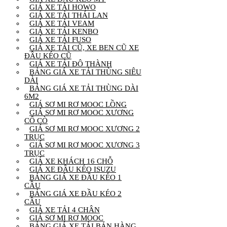
GIÁ XE TẢI HOWO
GIÁ XE TẢI THÁI LAN
GIÁ XE TẢI VEAM
GIÁ XE TẢI KENBO
GIÁ XE TẢI FUSO
GIÁ XE TẢI CŨ, XE BEN CŨ XE
ĐẦU KÉO CŨ
GIÁ XE TẢI ĐÔ THÀNH
BẢNG GIÁ XE TẢI THÙNG SIÊU
DÀI
BẢNG GIÁ XE TẢI THÙNG DÀI
6M2
GIÁ SƠ MI RƠ MOOC LỒNG
GIÁ SƠ MI RƠ MOOC XƯƠNG
CỔ CÒ
GIÁ SƠ MI RƠ MOOC XƯƠNG 2
TRỤC
GIÁ SƠ MI RƠ MOOC XƯƠNG 3
TRỤC
GIÁ XE KHÁCH 16 CHỖ
GIÁ XE ĐẦU KÉO ISUZU
BẢNG GIÁ XE ĐẦU KÉO 1
CẦU
BẢNG GIÁ XE ĐẦU KÉO 2
CẦU
GIÁ XE TẢI 4 CHÂN
GIÁ SƠ MI RƠ MOOC
BẢNG GIÁ XE TẢI BÁN HÀNG