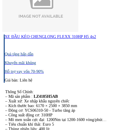
XE ĐẦU KÉO CHENGLONG FLEXX 310HP H5 4x2
Quà tặng hấp dẫn
Khuyến mãi khủng
Hỗ trợ vay vốn 70-90%
Giá bán: Liên hệ
Thông Số Chính:​
– Mã sản phẩm :
LZ4185H5AB
– Xuất xứ: Xe nhập khẩu nguyên chiếc
– Kích thước bao: 6170 × 2500 × 3850 mm
– Động cơ: YCS06310-50 - Turbo tăng áp
– Công suất động cơ: 310HP
– Mô men xoắn cực đại: 1200Nm tại 1200-1600 vòng/phút
– Tiêu chuẩn khí thải: Euro 5
– Thùng nhiên liệu: 400 lít