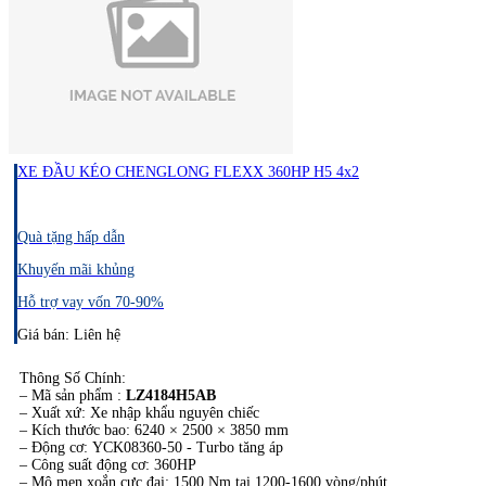
XE ĐẦU KÉO CHENGLONG FLEXX 360HP H5 4x2
Quà tặng hấp dẫn
Khuyến mãi khủng
Hỗ trợ vay vốn 70-90%
Giá bán: Liên hệ
Thông Số Chính:​
– Mã sản phẩm :
LZ4184H5AB
– Xuất xứ: Xe nhập khẩu nguyên chiếc
– Kích thước bao: 6240 × 2500 × 3850 mm
– Động cơ: YCK08360-50 - Turbo tăng áp
– Công suất động cơ: 360HP
– Mô men xoắn cực đại: 1500 Nm tại 1200-1600 vòng/phút