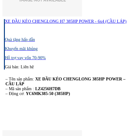
XE ĐẦU KÉO CHENGLONG H7 385HP POWER - 6x4 (CẦU LÁP)
Quà tặng hấp dẫn
Khuyến mãi khủng
Hỗ trợ vay vốn 70-90%
Giá bán: Liên hệ
– Tên sản phẩm:
XE ĐẦU KÉO CHENGLONG 385HP POWER –
CẦU LÁP
– Mã sản phẩm :
LZ4256H7DB
– Động cơ:
YC6MK385-50 (385HP)