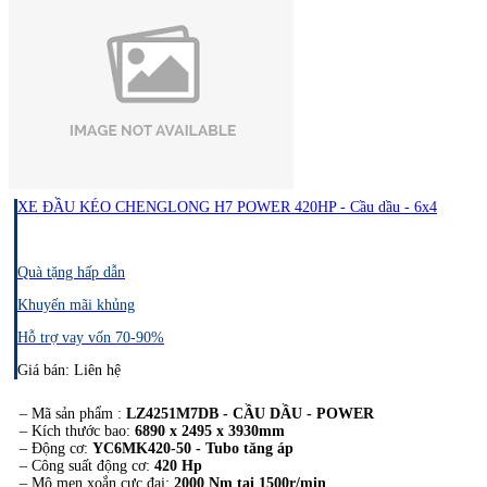
XE ĐẦU KÉO CHENGLONG H7 POWER 420HP - Cầu dầu - 6x4
Quà tặng hấp dẫn
Khuyến mãi khủng
Hỗ trợ vay vốn 70-90%
Giá bán: Liên hệ
– Mã sản phẩm :
LZ4251M7DB - CẦU DẦU - POWER
– Kích thước bao:
6890 x 2495 x 3930mm
– Động cơ:
YC6MK420-50 - Tubo tăng áp
– Công suất động cơ:
420 Hp
– Mô men xoắn cực đại:
2000 Nm tại 1500r/min