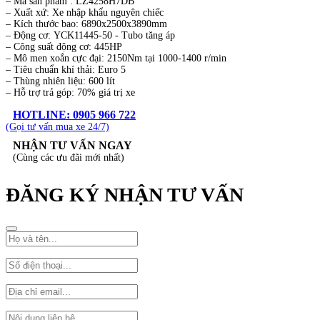
– Mã sản phẩm : LZ4258H7DB
– Xuất xứ: Xe nhập khẩu nguyên chiếc
– Kích thước bao: 6890x2500x3890mm
– Động cơ: YCK11445-50 - Tubo tăng áp
– Công suất động cơ: 445HP
– Mô men xoắn cực đại: 2150Nm tại 1000-1400 r/min
– Tiêu chuẩn khí thải: Euro 5
– Thùng nhiên liệu: 600 lít
– Hỗ trợ trả góp: 70% giá trị xe
HOTLINE: 0905 966 722
(Gọi tư vấn mua xe 24/7)
NHẬN TƯ VẤN NGAY
(Cùng các ưu đãi mới nhất)
ĐĂNG KÝ NHẬN TƯ VẤN