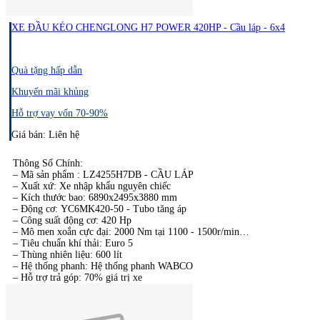
XE ĐẦU KÉO CHENGLONG H7 POWER 420HP - Cầu láp - 6x4
Quà tặng hấp dẫn
Khuyến mãi khủng
Hỗ trợ vay vốn 70-90%
Giá bán: Liên hệ
Thông Số Chính:​
– Mã sản phẩm : LZ4255H7DB - CẦU LÁP
– Xuất xứ: Xe nhập khẩu nguyên chiếc
– Kích thước bao: 6890x2495x3880 mm
– Động cơ: YC6MK420-50 - Tubo tăng áp
– Công suất động cơ: 420 Hp
– Mô men xoắn cực đại: 2000 Nm tại 1100 - 1500r/min
– Tiêu chuẩn khí thải: Euro 5
– Thùng nhiên liệu: 600 lít
– Hệ thống phanh: Hệ thống phanh WABCO
– Hỗ trợ trả góp: 70% giá trị xe