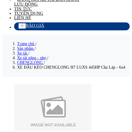
LƯU ĐỘNG
TIN TỨC
TUYỂN DỤNG
LIÊN HỆ
BÁO GIÁ
Trang chủ
/
Sản phẩm
/
Xe tải
/
Xe tải nặng - nhẹ
/
CHENGLONG
/
XE ĐẦU KÉO CHENGLONG H7 LUXS 445HP Cầu Láp - 6x4