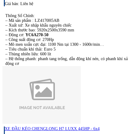
Giá bán: Liên hệ
Thông Số Chính:​
– Mã sản phẩm : LZ4170H5AB
– Xuất xứ: Xe nhập khẩu nguyên chiếc
– Kích thước bao: 5920x2500x3590 mm
– Động cơ:
YC6A270-50
– Công suất động cơ: 270Hp
– Mô men xoắn cực đại: 1100 Nm tại 1300 - 1600r/min
– Tiêu chuẩn khí thải: Euro 5
– Thùng nhiên liệu: 600 lít
– Hệ thống phanh: phanh tang trống, dẫn động khí nén, có phanh khí xả
động cơ
– Hỗ trợ trả góp: 70% giá trị xe
XE ĐẦU KÉO CHENGLONG H7 LUXX 445HP - 6x4