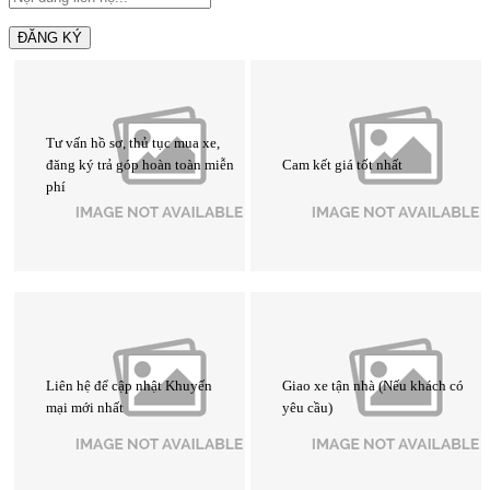
ĐĂNG KÝ
Tư vấn hồ sơ, thủ tục mua xe,
đăng ký trả góp hoàn toàn miễn
Cam kết giá tốt nhất
phí
Liên hệ để cập nhật Khuyến
Giao xe tận nhà (Nếu khách có
mại mới nhất
yêu cầu)