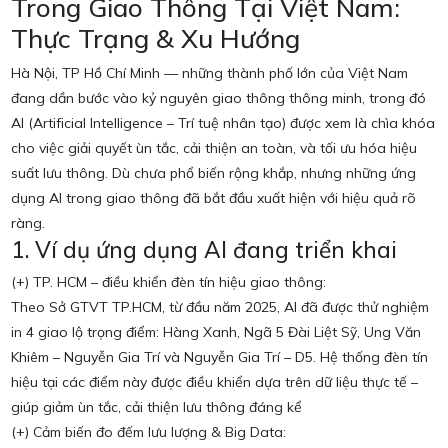
Trong Giao Thông Tại Việt Nam:
Thực Trạng & Xu Hướng
Hà Nội, TP Hồ Chí Minh — những thành phố lớn của Việt Nam
đang dần bước vào kỷ nguyên giao thông thông minh, trong đó
AI (Artificial Intelligence – Trí tuệ nhân tạo) được xem là chìa khóa
cho việc giải quyết ùn tắc, cải thiện an toàn, và tối ưu hóa hiệu
suất lưu thông. Dù chưa phổ biến rộng khắp, nhưng những ứng
dụng AI trong giao thông đã bắt đầu xuất hiện với hiệu quả rõ
ràng.
1. Ví dụ ứng dụng AI đang triển khai
(+) TP. HCM – điều khiển đèn tín hiệu giao thông:
Theo Sở GTVT TP.HCM, từ đầu năm 2025, AI đã được thử nghiệm
in 4 giao lộ trọng điểm: Hàng Xanh, Ngã 5 Đài Liệt Sỹ, Ung Văn
Khiêm – Nguyễn Gia Trí và Nguyễn Gia Trí – D5. Hệ thống đèn tín
hiệu tại các điểm này được điều khiển dựa trên dữ liệu thực tế –
giúp giảm ùn tắc, cải thiện lưu thông đáng kể
(+) Cảm biến đo đếm lưu lượng & Big Data: