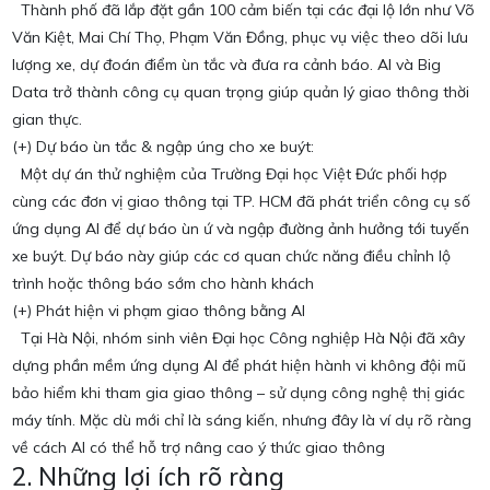
Thành phố đã lắp đặt gần 100 cảm biến tại các đại lộ lớn như Võ
Văn Kiệt, Mai Chí Thọ, Phạm Văn Đồng, phục vụ việc theo dõi lưu
lượng xe, dự đoán điểm ùn tắc và đưa ra cảnh báo. AI và Big
Data trở thành công cụ quan trọng giúp quản lý giao thông thời
gian thực.
(+) Dự báo ùn tắc & ngập úng cho xe buýt:
Một dự án thử nghiệm của Trường Đại học Việt Đức phối hợp
cùng các đơn vị giao thông tại TP. HCM đã phát triển công cụ số
ứng dụng AI để dự báo ùn ứ và ngập đường ảnh hưởng tới tuyến
xe buýt. Dự báo này giúp các cơ quan chức năng điều chỉnh lộ
trình hoặc thông báo sớm cho hành khách
(+) Phát hiện vi phạm giao thông bằng AI
Tại Hà Nội, nhóm sinh viên Đại học Công nghiệp Hà Nội đã xây
dựng phần mềm ứng dụng AI để phát hiện hành vi không đội mũ
bảo hiểm khi tham gia giao thông – sử dụng công nghệ thị giác
máy tính. Mặc dù mới chỉ là sáng kiến, nhưng đây là ví dụ rõ ràng
về cách AI có thể hỗ trợ nâng cao ý thức giao thông
2. Những lợi ích rõ ràng