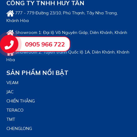
CÔNG TY TNHH HUY TÂN
777 - 779 Đường 23/10, Phú Thạnh, Tây Nha Trang,
Khánh Hòa
Showroom 1: Đại lộ Võ Nguyên Giáp, Diên Khánh, Khánh
Hòa
0905 966 722
Showroom 2: Tuyến tránh Quốc lộ 1A, Diên Khánh, Khánh
Hòa
SẢN PHẨM NỔI BẬT
VEAM
JAC
CHIẾN THẮNG
TERACO
TMT
CHENGLONG