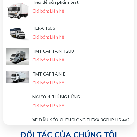
Giá bán: Liên hệ
Tiêu đề sản phẩm test
Giá bán: Liên hệ
XE ĐẦU KÉO CHENGLONG H5 270HP - 4x2
Giá bán: Liên hệ
TERA 150S
Giá bán: Liên hệ
XE ĐẦU KÉO CHENGLONG H7 385HP POWER -
6x4 (CẦU LÁP)
TMT CAPTAIN T200
Giá bán: Liên hệ
Giá bán: Liên hệ
XE ĐẦU KÉO CHENGLONG H7 420HP - 6x4
(NÓC THẤP)
TMT CAPTAIN E
Giá bán: Liên hệ
Giá bán: Liên hệ
NK490L4 THÙNG LỬNG
Giá bán: Liên hệ
XE ĐẦU KÉO CHENGLONG FLEXX 360HP H5 4x2
Giá bán: Liên hệ
ĐỐI TÁC CỦA CHÚNG TÔI