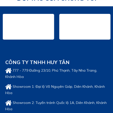
XE ĐẦU KÉO CHENGLONG FLEXX 310HP H5 4x2
Giá bán: Liên hệ
XE ĐẦU KÉO CHENGLONG H5 270HP - 4x2
Giá bán: Liên hệ
XE ĐẦU KÉO CHENGLONG H7 385HP POWER -
6x4 (CẦU LÁP)
Giá bán: Liên hệ
CÔNG TY TNHH HUY TÂN
XE ĐẦU KÉO CHENGLONG H7 420HP - 6x4
777 - 779 Đường 23/10, Phú Thạnh, Tây Nha Trang,
(NÓC THẤP)
Khánh Hòa
Giá bán: Liên hệ
Showroom 1: Đại lộ Võ Nguyên Giáp, Diên Khánh, Khánh
Hòa
Showroom 2: Tuyến tránh Quốc lộ 1A, Diên Khánh, Khánh
Hòa