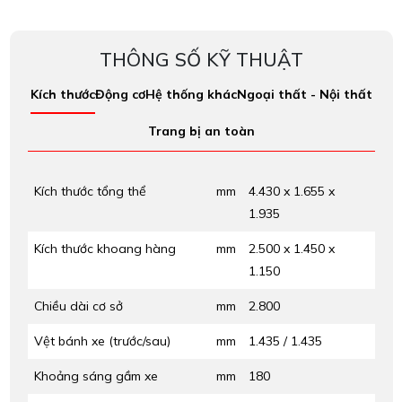
THÔNG SỐ KỸ THUẬT
Kích thước
Động cơ
Hệ thống khác
Ngoại thất - Nội thất
Trang bị an toàn
Kích thước tổng thể
mm
4.430 x 1.655 x
1.935
Kích thước khoang hàng
mm
2.500 x 1.450 x
1.150
Chiều dài cơ sở
mm
2.800
Vệt bánh xe (trước/sau)
mm
1.435 / 1.435
Khoảng sáng gầm xe
mm
180