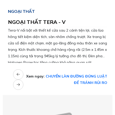
NGOẠI THẤT
NGOẠI THẤT TERA - V
Tera-V nổi bật với thiết kế cửa sau 2 cánh tiện lợi, cửa lùa
hông tiết kiệm diện tích, sàn nhôm chống trượt. Xe trang bị
cửa sổ điện một chạm, mặt ga-lăng đồng màu thân xe sang
trọng. Kích thước khoang chở hàng rộng rãi (2.5m x 1.45m x
1.15m) cùng tải trọng 945kg lý tưởng cho đô thị. Đèn pha
Halogen Projector tăng cường khả năng quan sát.
Xem ngay:
CHUYỂN LÀN ĐƯỜNG ĐÚNG LUẬT
ĐỂ TRÁNH RỦI RO