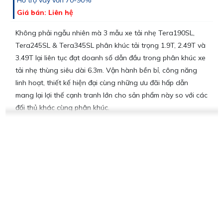
Hỗ trợ vay vốn 70-90%
Giá bán: Liên hệ
Không phải ngẫu nhiên mà 3 mẫu xe tải nhẹ Tera190SL,
Tera245SL & Tera345SL phân khúc tải trọng 1.9T, 2.49T và
3.49T lại liên tục đạt doanh số dẫn đầu trong phân khúc xe
tải nhẹ thùng siêu dài 6.3m. Vận hành bền bỉ, công năng
linh hoạt, thiết kế hiện đại cùng những ưu đãi hấp dẫn
mang lại lợi thế cạnh tranh lớn cho sản phẩm này so với các
đối thủ khác cùng phân khúc.