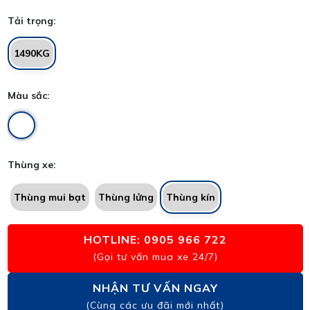
Tải trọng:
1490KG
Màu sắc:
Thùng xe:
Thùng mui bạt
Thùng lửng
Thùng kín
HOTLINE: 0905 966 722
(Gọi tư vấn mua xe 24/7)
NHẬN TƯ VẤN NGAY
(Cùng các ưu đãi mới nhất)