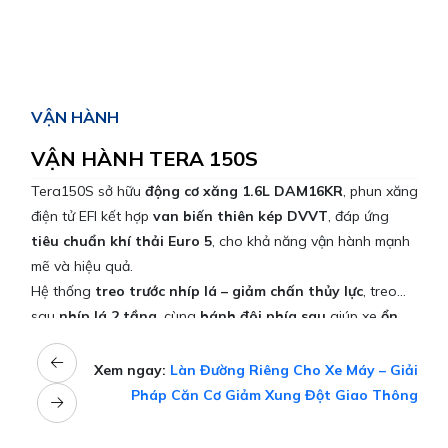
VẬN HÀNH
VẬN HÀNH TERA 150S
Tera150S sở hữu
động cơ xăng 1.6L DAM16KR
, phun xăng
điện tử EFI kết hợp
van biến thiên kép DVVT
, đáp ứng
tiêu chuẩn khí thải Euro 5
, cho khả năng vận hành mạnh
mẽ và hiệu quả.
Hệ thống
treo trước nhíp lá – giảm chấn thủy lực
, treo
sau
nhíp lá 2 tầng
, cùng
bánh đôi phía sau
giúp xe
ổn
định, bám đường tốt
khi chở nặng. Khung gầm
thép
cường lực sơn tĩnh điện
đảm bảo
chắc chắn, bền bỉ, chịu
Xem ngay:
Làn Đường Riêng Cho Xe Máy – Giải
tải cao
.
Pháp Căn Cơ Giảm Xung Đột Giao Thông
Trang bị
phanh ABS
tăng an toàn khi phanh gấp, kết hợp
camera lùi và cảnh báo áp suất lốp
, giúp người lái kiểm