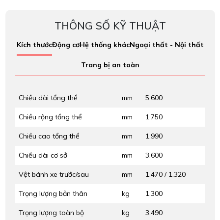
soát xe tốt hơn trong mọi tình huống.
THÔNG SỐ KỸ THUẬT
Kích thước
Động cơ
Hệ thống khác
Ngoại thất - Nội thất
Trang bị an toàn
Chiều dài tổng thể
mm
5.600
Chiều rộng tổng thể
mm
1.750
Chiều cao tổng thể
mm
1.990
Chiều dài cơ sở
mm
3.600
Vệt bánh xe trước/sau
mm
1.470 / 1.320
Trọng lượng bản thân
kg
1.300
Trọng lượng toàn bộ
kg
3.490