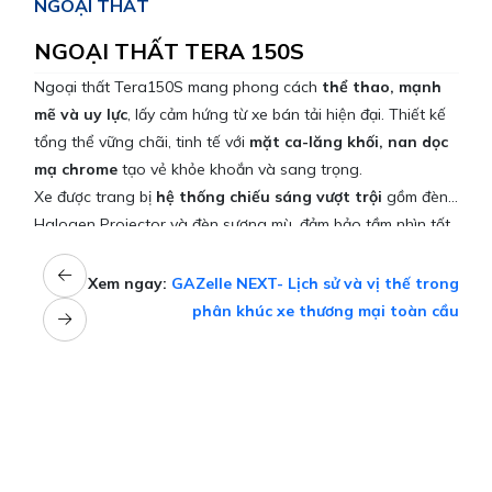
NGOẠI THẤT
NGOẠI THẤT TERA 150S
Ngoại thất Tera150S mang phong cách
thể thao, mạnh
mẽ và uy lực
, lấy cảm hứng từ xe bán tải hiện đại. Thiết kế
tổng thể vững chãi, tinh tế với
mặt ca-lăng khối, nan dọc
mạ chrome
tạo vẻ khỏe khoắn và sang trọng.
Xe được trang bị
hệ thống chiếu sáng vượt trội
gồm đèn
Halogen Projector và đèn sương mù, đảm bảo tầm nhìn tốt
trong mọi điều kiện. Phía sau là
hệ thống đèn hậu đầy đủ
(định vị, phanh, lùi, báo rẽ), giúp xe dễ nhận diện và an
Xem ngay:
GAZelle NEXT- Lịch sử và vị thế trong
toàn khi vận hành trong môi trường giao thông phức tạp.
phân khúc xe thương mại toàn cầu