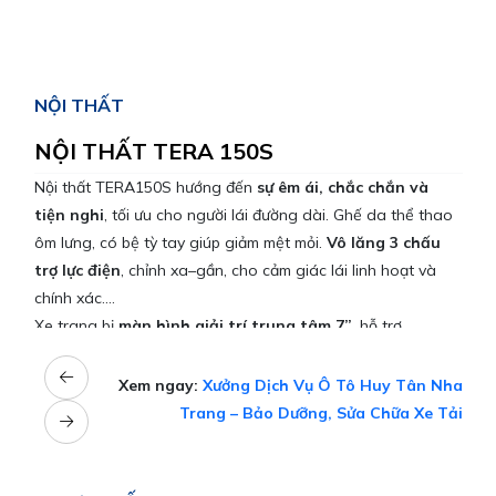
NỘI THẤT
NỘI THẤT TERA 150S
Nội thất TERA150S hướng đến
sự êm ái, chắc chắn và
tiện nghi
, tối ưu cho người lái đường dài. Ghế da thể thao
ôm lưng, có bệ tỳ tay giúp giảm mệt mỏi.
Vô lăng 3 chấu
trợ lực điện
, chỉnh xa–gần, cho cảm giác lái linh hoạt và
chính xác.
Xe trang bị
màn hình giải trí trung tâm 7”
, hỗ trợ
Autolink,
camera lùi
,
điều hòa 2 chiều
tiêu chuẩn cùng
nhiều tiện ích như
kính chỉnh điện 1 chạm, cổng sạc, đồng
Xem ngay:
Xưởng Dịch Vụ Ô Tô Huy Tân Nha
hồ hiển thị trực quan, chìa khóa điều khiển từ xa
. Tổng
Trang – Bảo Dưỡng, Sửa Chữa Xe Tải
thể nội thất
đẳng cấp, tiện nghi, mang trải nghiệm lái
như xe du lịch
trong phân khúc.